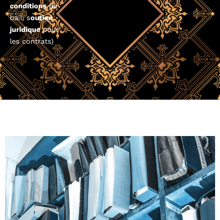
conditions
de
bail, s
outien
juridique
pour
les contrats)