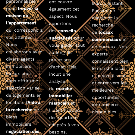
personnalisée
ent couvre
Maroc, Instant
pour
trouver la
également cet
Passion se
maison ou
aspect. Nous
charge de la
l’appartement
apportons
recherche
qui correspond à
des
conseils
de
locaux
vos attentes.
spécialisés
pour
commerciaux
et
Nous
vous guider tout
de bureaux. Nos
collaborons avec
au long du
experts
divers agents
processus
connaissent bien
immobiliers
d’achat. Cela
le marché local
locaux pour
inclut une
et peuvent vous
vous offrir une
analyse
orienter vers les
sélection variée
du
marché
meilleures
de logements en
immobilier
opportunités
location. (
Aide à
marocain
et
immobilières
la recherche
de
l’identification
disponibles.
biens
des quartiers
immobiliers,
adaptés à vos
n
égociation des
besoins.