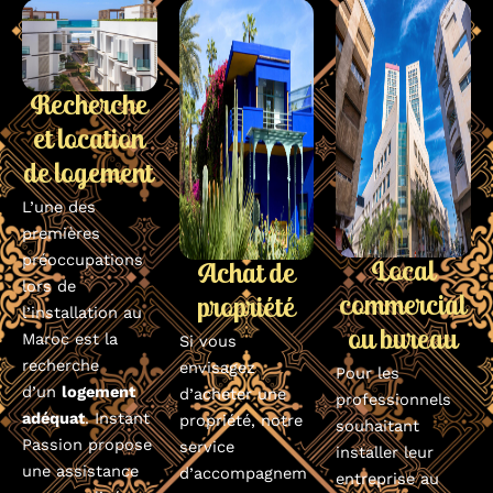
Recherche
et location
de logement
L’une des
premières
préoccupations
Local
Achat de
lors de
commercial
propriété
l’installation au
ou bureau
Maroc est la
Si vous
recherche
envisagez
Pour les
d’un
logement
d’acheter une
professionnels
adéquat
. Instant
propriété, notre
souhaitant
Passion propose
service
installer leur
une assistance
d’accompagnem
entreprise au